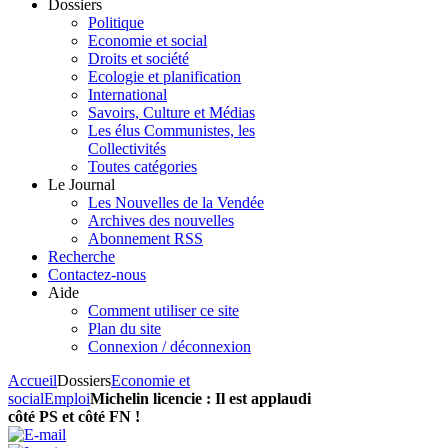
Dossiers
Politique
Economie et social
Droits et société
Ecologie et planification
International
Savoirs, Culture et Médias
Les élus Communistes, les
Collectivités
Toutes catégories
Le Journal
Les Nouvelles de la Vendée
Archives des nouvelles
Abonnement RSS
Recherche
Contactez-nous
Aide
Comment utiliser ce site
Plan du site
Connexion / déconnexion
Accueil
Dossiers
Economie et
social
Emploi
Michelin licencie : Il est applaudi
côté PS et côté FN !